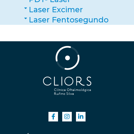
Laser Excimer
Laser Fentosegundo
Injeções Intra-Vitreas
Exames Compl. de Diagonostico