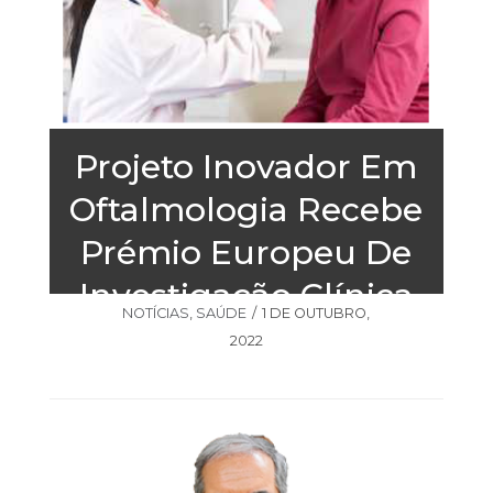
Projeto Inovador Em
Oftalmologia Recebe
Prémio Europeu De
Investigação Clínica
NOTÍCIAS
,
SAÚDE
1 DE OUTUBRO,
2022