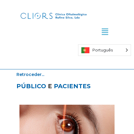
Skip
to
content
Português
Retroceder...
PÚBLICO
E
PACIENTES