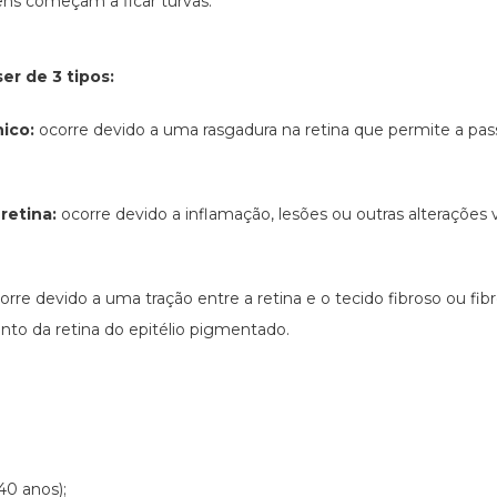
ens começam a ficar turvas.
er de 3 tipos:
ico:
ocorre devido a uma rasgadura na retina que permite a pa
retina:
ocorre devido a inflamação, lesões ou outras alteraçõe
orre devido a uma tração entre a retina e o tecido fibroso ou fib
nto da retina do epitélio pigmentado.
40 anos);