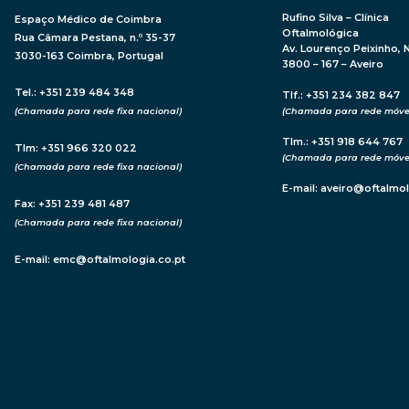
Rufino Silva – Clínica
Espaço Médico de Coimbra
Oftalmológica
Rua Câmara Pestana, n.º 35-37
Av. Lourenço Peixinho, N
3030-163 Coimbra, Portugal
3800 – 167 – Aveiro
Tel.: +351 239 484 348
Tlf.: +351 234 382 847
(Chamada para rede fixa nacional)
(Chamada para rede móvel
Tlm.: +351 918 644 767
Tlm: +351 966 320 022
(Chamada para rede móvel
(Chamada para rede fixa nacional)
E-mail:
aveiro@oftalmol
Fax: +351 239 481 487
(Chamada para rede fixa nacional)
E-mail:
emc@oftalmologia.co.pt