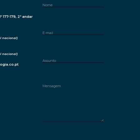
º 177-179, 2º andar
 nacional)
 nacional)
ogia.co.pt
Please leave this field empty.