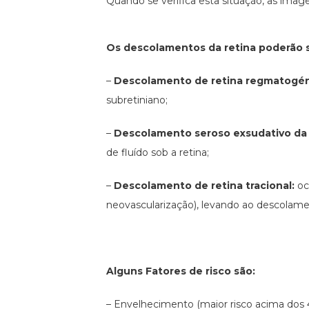
Quando se verifica esta situação, as imag
Os descolamentos da retina poderão s
–
Descolamento de retina regmatogén
subretiniano;
–
Descolamento seroso exsudativo da 
de fluído sob a retina;
–
Descolamento de retina tracional:
oc
neovascularização), levando ao descolame
Alguns Fatores de risco são:
– Envelhecimento (maior risco acima dos 